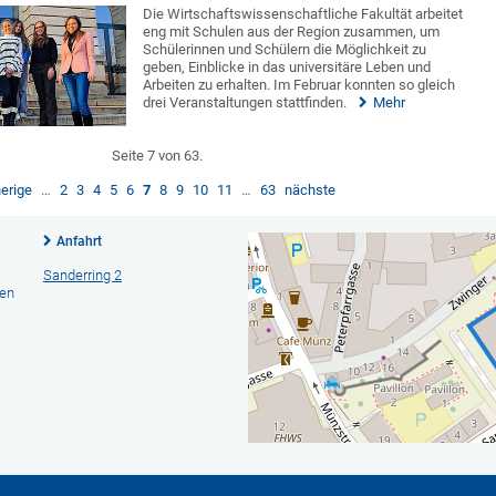
Die Wirtschaftswissenschaftliche Fakultät arbeitet
eng mit Schulen aus der Region zusammen, um
Schülerinnen und Schülern die Möglichkeit zu
geben, Einblicke in das universitäre Leben und
Arbeiten zu erhalten. Im Februar konnten so gleich
drei Veranstaltungen stattfinden.
Mehr
Seite 7 von 63.
erige
…
2
3
4
5
6
7
8
9
10
11
…
63
nächste
Anfahrt
Sanderring 2
hen