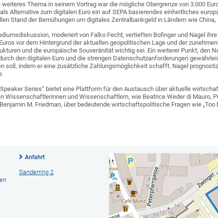
 weiteres Thema in seinem Vortrag war die mögliche Obergrenze von 3.000 Euro 
 Alternative zum digitalen Euro ein auf SEPA basierendes einheitliches europ
ellen Stand der Bemühungen um digitales Zentralbankgeld in Ländern wie China
diumsdiskussion, moderiert von Falko Fecht, vertieften Bofinger und Nagel ihre
Euros vor dem Hintergrund der aktuellen geopolitischen Lage und der zunehmen
rukturen und die europäische Souveränität wichtig sei. Ein weiterer Punkt, den 
 durch den digitalen Euro und die strengen Datenschutzanforderungen gewährleist
soll, indem er eine zusätzliche Zahlungsmöglichkeit schafft. Nagel prognostizie
e.
Speaker Series“ bietet eine Plattform für den Austausch über aktuelle wirtscha
n Wissenschaftlerinnen und Wissenschaftlern, wie Beatrice Weder di Mauro, Pr
enjamin M. Friedman, über bedeutende wirtschaftspolitische Fragen wie „Too 
Anfahrt
Sanderring 2
hen