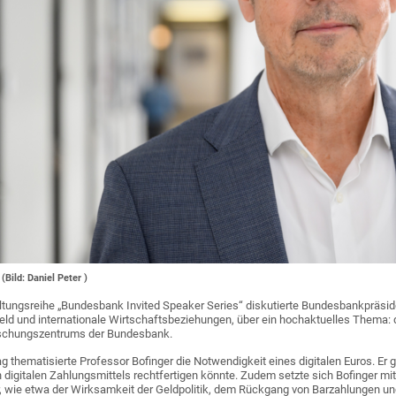
(Bild: Daniel Peter )
tungsreihe „Bundesbank Invited Speaker Series“ diskutierte Bundesbankpräside
eld und internationale Wirtschaftsbeziehungen, über ein hochaktuelles Thema: d
orschungszentrums der Bundesbank.
g thematisierte Professor Bofinger die Notwendigkeit eines digitalen Euros. Er gr
n digitalen Zahlungsmittels rechtfertigen könnte. Zudem setzte sich Bofinger
, wie etwa der Wirksamkeit der Geldpolitik, dem Rückgang von Barzahlungen un