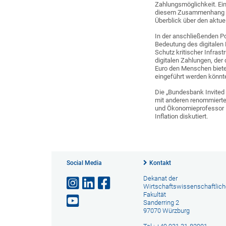
Zahlungsmöglichkeit. Ein
diesem Zusammenhang als
Überblick über den aktu
In der anschließenden Po
Bedeutung des digitalen 
Schutz kritischer Infrast
digitalen Zahlungen, der
Euro den Menschen bieten 
eingeführt werden könnt
Die „Bundesbank Invited 
mit anderen renommierte
und Ökonomieprofessor B
Inflation diskutiert.
Social Media
Kontakt
Dekanat der
Wirtschaftswissenschaftlic
Fakultät
Sanderring 2
97070 Würzburg