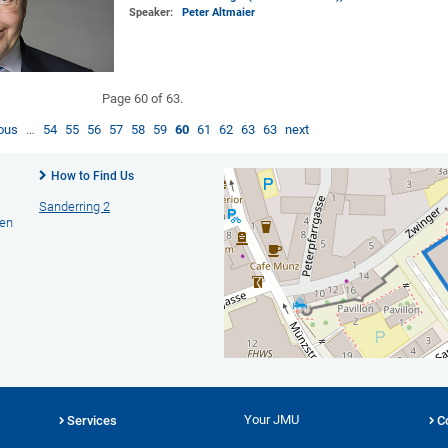
Speaker:
Peter Altmaier
Page 60 of 63.
ious
…
54
55
56
57
58
59
60
61
62
63
63
next
How to Find Us
Sanderring 2
hen
Your JMU
Services
C