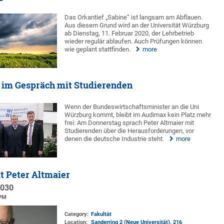
Das Orkantief „Sabine“ ist langsam am Abflauen.
Aus diesem Grund wird an der Universität Würzburg
ab Dienstag, 11. Februar 2020, der Lehrbetrieb
wieder regulär ablaufen. Auch Prüfungen können
wie geplant stattfinden.
more
 im Gespräch mit Studierenden
Wenn der Bundeswirtschaftsminister an die Uni
Würzburg kommt, bleibt im Audimax kein Platz mehr
frei: Am Donnerstag sprach Peter Altmaier mit
Studierenden über die Herausforderungen, vor
denen die deutsche Industrie steht.
more
t Peter Altmaier
2030
 PM
Category:
Fakultät
Location:
Sanderring 2 (Neue Universität)
, 216