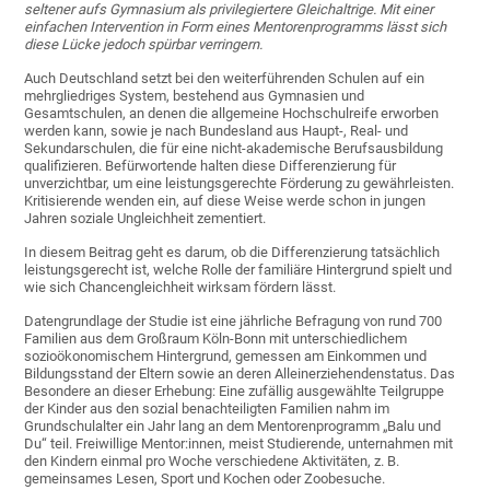
seltener aufs Gymnasium als privilegiertere Gleichaltrige. Mit einer
einfachen Intervention in Form eines Mentorenprogramms lässt sich
diese Lücke jedoch spürbar verringern.
Auch Deutschland setzt bei den weiterführenden Schulen auf ein
mehrgliedriges System, bestehend aus Gymnasien und
Gesamtschulen, an denen die allgemeine Hochschulreife erworben
werden kann, sowie je nach Bundesland aus Haupt-, Real- und
Sekundarschulen, die für eine nicht-akademische Berufsausbildung
qualifizieren. Befürwortende halten diese Differenzierung für
unverzichtbar, um eine leistungsgerechte Förderung zu gewährleisten.
Kritisierende wenden ein, auf diese Weise werde schon in jungen
Jahren soziale Ungleichheit zementiert.
In diesem Beitrag geht es darum, ob die Differenzierung tatsächlich
leistungsgerecht ist, welche Rolle der familiäre Hintergrund spielt und
wie sich Chancengleichheit wirksam fördern lässt.
Datengrundlage der Studie ist eine jährliche Befragung von rund 700
Familien aus dem Großraum Köln-Bonn mit unterschiedlichem
sozioökonomischem Hintergrund, gemessen am Einkommen und
Bildungsstand der Eltern sowie an deren Alleinerziehendenstatus. Das
Besondere an dieser Erhebung: Eine zufällig ausgewählte Teilgruppe
der Kinder aus den sozial benachteiligten Familien nahm im
Grundschulalter ein Jahr lang an dem Mentorenprogramm „Balu und
Du“ teil. Freiwillige Mentor:innen, meist Studierende, unternahmen mit
den Kindern einmal pro Woche verschiedene Aktivitäten, z. B.
gemeinsames Lesen, Sport und Kochen oder Zoobesuche.