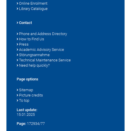
Online Enrolment
Library Catalogue
Contact
Phone and Address Directory
How to Find Us
Press
Academic Advisory Service
Störungsannahme
Technical Maintenance Service
Need help quickly?
Page options
Sitemap
Picture credits
To top
Last update:
15.01.2025
Page:
172934/77