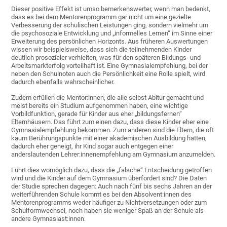
Dieser positive Effekt ist umso bemerkenswerter, wenn man bedenkt,
dass es bei dem Mentorenprogramm gar nicht um eine gezielte
Verbesserung der schulischen Leistungen ging, sondern vielmehr um
die psychosoziale Entwicklung und „informelles Lernen“ im Sinne einer
Erweiterung des persönlichen Horizonts. Aus früheren Auswertungen
wissen wir beispielsweise, dass sich die teilnehmenden Kinder
deutlich prosozialer verhielten, was für den späteren Bildungs- und
Arbeitsmarkterfolg vorteilhaft ist. Eine Gymnasialempfehlung, bei der
neben den Schulnoten auch die Persönlichkeit eine Rolle spielt, wird
dadurch ebenfalls wahrscheinlicher.
Zudem erfüllen die Mentor:innen, die alle selbst Abitur gemacht und
meist bereits ein Studium aufgenommen haben, eine wichtige
Vorbildfunktion, gerade für Kinder aus eher „bildungsfernen“
Elternhäusern. Das führt zum einen dazu, dass diese Kinder eher eine
Gymnasialempfehlung bekommen. Zum anderen sind die Eltern, die oft
kaum Berührungspunkte mit einer akademischen Ausbildung hatten,
dadurch eher geneigt, ihr Kind sogar auch entgegen einer
anderslautenden Lehrer:innenempfehlung am Gymnasium anzumelden.
Führt dies womöglich dazu, dass die „falsche“ Entscheidung getroffen
wird und die Kinder auf dem Gymnasium überfordert sind? Die Daten
der Studie sprechen dagegen: Auch nach fünf bis sechs Jahren an der
weiterführenden Schule kommt es bei den Absolvent:innen des
Mentorenprogramms weder häufiger zu Nichtversetzungen oder zum
Schulformwechsel, noch haben sie weniger Spaß an der Schule als
andere Gymnasiast:innen.