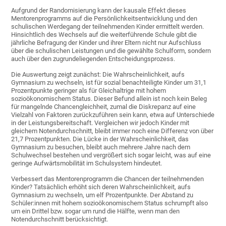
Aufgrund der Randomisierung kann der kausale Effekt dieses
Mentorenprogramms auf die Persönlichkeitsentwicklung und den
schulischen Werdegang der teilnehmenden Kinder ermittelt werden.
Hinsichtlich des Wechsels auf die weiterführende Schule gibt die
jährliche Befragung der Kinder und ihrer Eltern nicht nur Aufschluss
über die schulischen Leistungen und die gewählte Schulform, sondern
auch über den zugrundeliegenden Entscheidungsprozess.
Die Auswertung zeigt zunächst: Die Wahrscheinlichkeit, aufs
Gymnasium zu wechseln, ist für sozial benachteiligte Kinder um 31,1
Prozentpunkte geringer als für Gleichaltrige mit hohem
sozioökonomischem Status. Dieser Befund allein ist noch kein Beleg
für mangelnde Chancengleichheit, zumal die Diskrepanz auf eine
Vielzahl von Faktoren zurückzuführen sein kann, etwa auf Unterschiede
in der Leistungsbereitschaft. Vergleichen wir jedoch Kinder mit
gleichem Notendurchschnitt, bleibt immer noch eine Differenz von über
21,7 Prozentpunkten. Die Lücke in der Wahrscheinlichkeit, das
Gymnasium zu besuchen, bleibt auch mehrere Jahre nach dem
Schulwechsel bestehen und vergrößert sich sogar leicht, was auf eine
geringe Aufwärtsmobilität im Schulsystem hindeutet.
Verbessert das Mentorenprogramm die Chancen der teilnehmenden
Kinder? Tatsächlich erhöht sich deren Wahrscheinlichkeit, aufs
Gymnasium zu wechseln, um elf Prozentpunkte. Der Abstand zu
Schüler:innen mit hohem sozioökonomischem Status schrumpft also
um ein Drittel bzw. sogar um rund die Hälfte, wenn man den
Notendurchschnitt berücksichtigt.