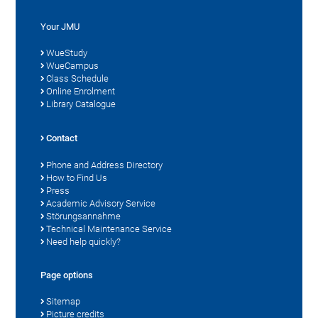
Your JMU
WueStudy
WueCampus
Class Schedule
Online Enrolment
Library Catalogue
Contact
Phone and Address Directory
How to Find Us
Press
Academic Advisory Service
Störungsannahme
Technical Maintenance Service
Need help quickly?
Page options
Sitemap
Picture credits