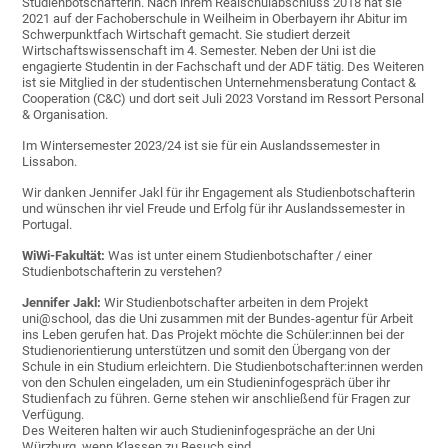
Studienbotschafterin. Nach ihrem Realschulabschluss 2018 hat sie
2021 auf der Fachoberschule in Weilheim in Oberbayern ihr Abitur im
Schwerpunktfach Wirtschaft gemacht. Sie studiert derzeit
Wirtschaftswissenschaft im 4. Semester. Neben der Uni ist die
engagierte Studentin in der Fachschaft und der ADF tätig. Des Weiteren
ist sie Mitglied in der studentischen Unternehmensberatung Contact &
Cooperation (C&C) und dort seit Juli 2023 Vorstand im Ressort Personal
& Organisation.
Im Wintersemester 2023/24 ist sie für ein Auslandssemester in
Lissabon.
Wir danken Jennifer Jakl für ihr Engagement als Studienbotschafterin
und wünschen ihr viel Freude und Erfolg für ihr Auslandssemester in
Portugal.
WiWi-Fakultät:
Was ist unter einem Studienbotschafter / einer
Studienbotschafterin zu verstehen?
Jennifer Jakl:
Wir Studienbotschafter arbeiten in dem Projekt
uni@school, das die Uni zusammen mit der Bundes-agentur für Arbeit
ins Leben gerufen hat. Das Projekt möchte die Schüler:innen bei der
Studienorientierung unterstützen und somit den Übergang von der
Schule in ein Studium erleichtern. Die Studienbotschafter:innen werden
von den Schulen eingeladen, um ein Studieninfogespräch über ihr
Studienfach zu führen. Gerne stehen wir anschließend für Fragen zur
Verfügung.
Des Weiteren halten wir auch Studieninfogespräche an der Uni
Würzburg, wenn Klassen zu Besuch sind.