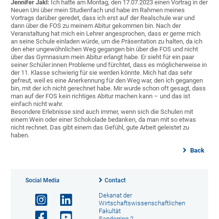
Jennifer Jakl:
Ich hatte am Montag, den 17.07.2023 einen Vortrag in der
Neuen Uni über mein Studienfach und habe im Rahmen meines
Vortrags darüber geredet, dass ich erst auf der Realschule war und
dann über die FOS zu meinem Abitur gekommen bin. Nach der
Veranstaltung hat mich ein Lehrer angesprochen, dass er gerne mich
an seine Schule einladen würde, um die Präsentation zu halten, da ich
den eher ungewöhnlichen Weg gegangen bin über die FOS und nicht
über das Gymnasium mein Abitur erlangt habe. Er sieht für ein paar
seiner Schüler:innen Probleme und fürchtet, dass es möglicherweise in
der 11. Klasse schwierig für sie werden könnte. Mich hat das sehr
gefreut, weil es eine Anerkennung für den Weg war, den ich gegangen
bin, mit der ich nicht gerechnet habe. Mir wurde schon oft gesagt, dass
man auf der FOS kein richtiges Abitur machen kann – und das ist
einfach nicht wahr.
Besondere Erlebnisse sind auch immer, wenn sich die Schulen mit
einem Wein oder einer Schokolade bedanken, da man mit so etwas
nicht rechnet. Das gibt einem das Gefühl, gute Arbeit geleistet zu
haben.
Back
Social Media
Contact
Dekanat der
Wirtschaftswissenschaftlichen
Fakultät
Sanderring 2