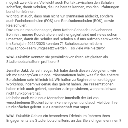
möglich zu erklären. Vielleicht auch Kontakt zwischen den Schulen
schaffen, damit Schulen, die uns bereits kennen, von den Erfahrungen
berichten können.
Wichtig ist auch, dass man nicht nur Gymnasien abdeckt, sondern
auch Fachoberschulen (FOS) und Berufsoberschulen (BOS), sowie
Realschulen.
Dazu muss man aber sagen, dass Kathrin Schaade und Johannes
Böhnlein, unsere Koordinatoren, sehr engagiert sind und vieles schon
umsetzen, damit die Schüler und Schulen auf uns aufmerksam werden.
Im Schuljahr 2022/2023 konnten 71 Schulbesuche mit dem
uni@school-Team umgesetzt werden – so viele wie nie zuvor.
WiWi-Fakultät:
Konnten sie persönlich von Ihren Tätigkeiten als
Studienbotschafterin profitieren?
Jennifer Jakl:
Ja, sehr sogar. Ich habe durch diesen Job gelernt, wie
ich vor einer großen Gruppe Präsentationen halte, was für das spätere
Berufsleben sehr hilfreich ist. Wir hatten zu Beginn einen dreitägigen
Workshop, indem wir genau das gelernt haben. Die Präsentationen
haben mich auch gelehrt, spontan zu improvisieren, wenn mal etwas
nicht funktioniert hat.
Ich habe auch viele neue Menschen innerhalb der Uni von
verschiedenen Studienfächern kennen gelernt und auch viel über ihre
Studienfächer gelernt. Die Gemeinschaft war super.
WiWi-Fakultät:
Gab es ein besonderes Erlebnis im Rahmen Ihres
Engagements als Studienbotschafterin, an das Sie sich gerne erinnern?