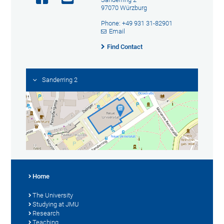
97070 Würzburg
Phone: +49 931 31-82901
Email
Find Contact
Sanderring 2
Home
The University
Studying at JMU
Research
Teaching