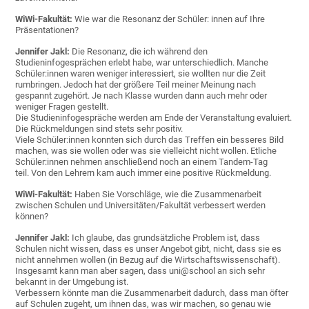
WiWi-Fakultät:
Wie war die Resonanz der Schüler: innen auf Ihre
Präsentationen?
Jennifer Jakl:
Die Resonanz, die ich während den
Studieninfogesprächen erlebt habe, war unterschiedlich. Manche
Schüler:innen waren weniger interessiert, sie wollten nur die Zeit
rumbringen. Jedoch hat der größere Teil meiner Meinung nach
gespannt zugehört. Je nach Klasse wurden dann auch mehr oder
weniger Fragen gestellt.
Die Studieninfogespräche werden am Ende der Veranstaltung evaluiert.
Die Rückmeldungen sind stets sehr positiv.
Viele Schüler:innen konnten sich durch das Treffen ein besseres Bild
machen, was sie wollen oder was sie vielleicht nicht wollen. Etliche
Schüler:innen nehmen anschließend noch an einem Tandem-Tag
teil. Von den Lehrern kam auch immer eine positive Rückmeldung.
WiWi-Fakultät:
Haben Sie Vorschläge, wie die Zusammenarbeit
zwischen Schulen und Universitäten/Fakultät verbessert werden
können?
Jennifer Jakl:
Ich glaube, das grundsätzliche Problem ist, dass
Schulen nicht wissen, dass es unser Angebot gibt, nicht, dass sie es
nicht annehmen wollen (in Bezug auf die Wirtschaftswissenschaft).
Insgesamt kann man aber sagen, dass uni@school an sich sehr
bekannt in der Umgebung ist.
Verbessern könnte man die Zusammenarbeit dadurch, dass man öfter
auf Schulen zugeht, um ihnen das, was wir machen, so genau wie