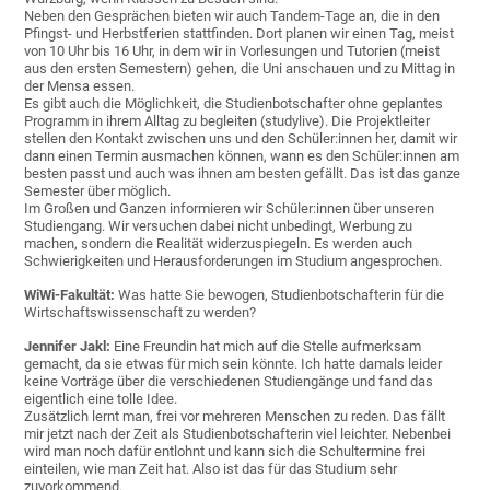
Neben den Gesprächen bieten wir auch Tandem-Tage an, die in den
Pfingst- und Herbstferien stattfinden. Dort planen wir einen Tag, meist
von 10 Uhr bis 16 Uhr, in dem wir in Vorlesungen und Tutorien (meist
aus den ersten Semestern) gehen, die Uni anschauen und zu Mittag in
der Mensa essen.
Es gibt auch die Möglichkeit, die Studienbotschafter ohne geplantes
Programm in ihrem Alltag zu begleiten (studylive). Die Projektleiter
stellen den Kontakt zwischen uns und den Schüler:innen her, damit wir
dann einen Termin ausmachen können, wann es den Schüler:innen am
besten passt und auch was ihnen am besten gefällt. Das ist das ganze
Semester über möglich.
Im Großen und Ganzen informieren wir Schüler:innen über unseren
Studiengang. Wir versuchen dabei nicht unbedingt, Werbung zu
machen, sondern die Realität widerzuspiegeln. Es werden auch
Schwierigkeiten und Herausforderungen im Studium angesprochen.
WiWi-Fakultät:
Was hatte Sie bewogen, Studienbotschafterin für die
Wirtschaftswissenschaft zu werden?
Jennifer Jakl:
Eine Freundin hat mich auf die Stelle aufmerksam
gemacht, da sie etwas für mich sein könnte. Ich hatte damals leider
keine Vorträge über die verschiedenen Studiengänge und fand das
eigentlich eine tolle Idee.
Zusätzlich lernt man, frei vor mehreren Menschen zu reden. Das fällt
mir jetzt nach der Zeit als Studienbotschafterin viel leichter. Nebenbei
wird man noch dafür entlohnt und kann sich die Schultermine frei
einteilen, wie man Zeit hat. Also ist das für das Studium sehr
zuvorkommend.