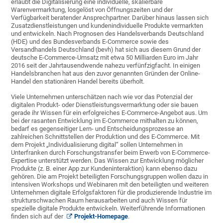
erlaubt die Digitalisierung eine individuelle, skalierbare
Warenvermarktung, losgelöst von Öffnungszeiten und der
Verfügbarkeit beratender Ansprechpartner. Darüber hinaus lassen sich
Zusatzdienstleistungen und kundenindividuelle Produkte vermarkten
und entwickeln. Nach Prognosen des Handelsverbands Deutschland
(HDE) und des Bundesverbands E-Commerce sowie des
Versandhandels Deutschland (bevh) hat sich aus diesem Grund der
deutsche E-Commerce-Umsatz mit etwa 50 Milliarden Euro im Jahr
2016 seit der Jahrtausendwende nahezu verfünfzigfacht. In einigen
Handelsbranchen hat aus den zuvor genannten Gründen der Online-
Handel den stationären Handel bereits überholt.
Viele Unternehmen unterschätzen nach wie vor das Potenzial der
digitalen Produkt- oder Dienstleistungsvermarktung oder sie bauen
gerade ihr Wissen für ein erfolgreiches E-Commerce-Angebot aus. Um
bei der rasanten Entwicklung im E-Commerce mithalten zu können,
bedarf es gegenseitiger Lern- und Entscheidungsprozesse an
zahlreichen Schnittstellen der Produktion und des E-Commerce. Mit
dem Projekt „Individualisierung digital“ sollen Unternehmen in
Unterfranken durch Forschungstransfer beim Erwerb von E-Commerce-
Expertise unterstützt werden. Das Wissen zur Entwicklung möglicher
Produkte (z. B. einer App zur Kundeninteraktion) kann ebenso dazu
gehören. Die am Projekt beteiligten Forschungsgruppen wollen dazu in
intensiven Workshops und Webinaren mit den beteiligten und weiteren
Unternehmen digitale Erfolgsfaktoren für die produzierende Industrie im
strukturschwachen Raum herausarbeiten und auch Wissen für
spezielle digitale Produkte entwickeln. Weiterführende Informationen
finden sich auf der
Projekt-Homepage
.