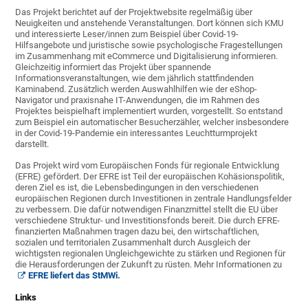
Das Projekt berichtet auf der Projektwebsite regelmäßig über
Neuigkeiten und anstehende Veranstaltungen. Dort können sich KMU
und interessierte Leser/innen zum Beispiel über Covid-19-
Hilfsangebote und juristische sowie psychologische Fragestellungen
im Zusammenhang mit eCommerce und Digitalisierung informieren.
Gleichzeitig informiert das Projekt über spannende
Informationsveranstaltungen, wie dem jährlich stattfindenden
Kaminabend. Zusätzlich werden Auswahlhilfen wie der eShop-
Navigator und praxisnahe IT-Anwendungen, die im Rahmen des
Projektes beispielhaft implementiert wurden, vorgestellt. So entstand
zum Beispiel ein automatischer Besucherzähler, welcher insbesondere
in der Covid-19-Pandemie ein interessantes Leuchtturmprojekt
darstellt.
Das Projekt wird vom Europäischen Fonds für regionale Entwicklung
(EFRE) gefördert. Der EFRE ist Teil der europäischen Kohäsionspolitik,
deren Ziel es ist, die Lebensbedingungen in den verschiedenen
europäischen Regionen durch Investitionen in zentrale Handlungsfelder
zu verbessern. Die dafür notwendigen Finanzmittel stellt die EU über
verschiedene Struktur- und Investitionsfonds bereit. Die durch EFRE-
finanzierten Maßnahmen tragen dazu bei, den wirtschaftlichen,
sozialen und territorialen Zusammenhalt durch Ausgleich der
wichtigsten regionalen Ungleichgewichte zu stärken und Regionen für
die Herausforderungen der Zukunft zu rüsten. Mehr Informationen zu
EFRE liefert das StMWi.
Links