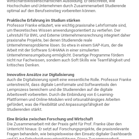
wirtschaftswissenschaftlichen Ausbildung. Er beschreibt, wie
Hochschulen und Unternehmen durch Zusammenarbeit Studierende
optimal auf den Berufseinstieg vorbereiten können.
Praktische Erfahrung im Studium stärken
Professor Franke erläutert, wie wichtig praxisnahe Lehrformate sind,
um theoretisches Wissen anwendungsorientiert zu vertiefen. Der
Lehrstuhl für BWL und Externe Unternehmensrechnung integriert daher
praxisnahe Projekte, bei denen Studierende reale
Unternehmensprobleme lösen. So etwa in einem SAP-Kurs, der die
Arbeit mit der Software S/4HANA in einer simulierten
Unternehmensumgebung ermöglicht. Derartige Programme fördern
nicht nur Fachwissen, sondern auch Soft Skills wie Teamfähigkeit und
kritisches Denken.
Innovative Ansätze zur Digitalisierung
Auch die Digitalisierung spielt eine wesentliche Rolle. Professor Franke
unterstreicht, dass digitale Lernformate und Softwaretools den
Lernprozess bereichern und die Studierenden auf die digitale
Arbeitswelt vorbereiten. Durch die Einbindung von E-Learning-
Plattformen und Online-Modulen wird ortsunabhängiges Arbeiten
gefördert, was die Flexibilität und Anpassungsfähigkeit der
Studierenden stärkt.
Eine Brücke zwischen Forschung und Wirtschaft
Die Zusammenarbeit mit der Praxis geht für Prof. Franke über den
Unterricht hinaus: Er setzt auf Forschungsprojekte, die praxisrelevante
Fragen behandeln, wie beispielsweise den Einsatz digitaler Dashboards
und KI zur Entscheidungsunterstützung. Diese Zusammenarbeit