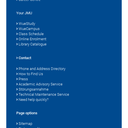
Your JMU
WueStudy
WueCampus
Class Schedule
Online Enrolment
Library Catalogue
Contact
Phone and Address Directory
How to Find Us
Press
Academic Advisory Service
Störungsannahme
Technical Maintenance Service
Need help quickly?
Page options
Sitemap