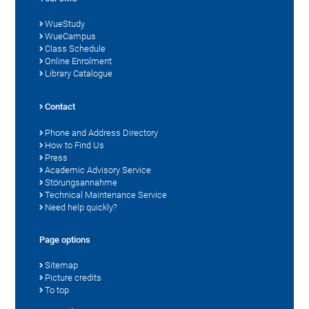
WueStudy
WueCampus
Class Schedule
Online Enrolment
Library Catalogue
Contact
Phone and Address Directory
How to Find Us
Press
Academic Advisory Service
Störungsannahme
Technical Maintenance Service
Need help quickly?
Page options
Sitemap
Picture credits
To top