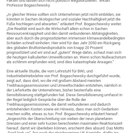
Fakten und lassen sich nicht politisch wegdiskutieren.“ erklärt
Professor Bogaschewsky.
„In gleicher Weise sollten sich Unternehmen jetzt nicht einbilden, sie
könnten in Sachen ökologischer und sozialer Nachhaltigkeit jetzt die
Füße hochlegen und abwarten.“ erläutert Prof. Bogaschewsky weiter.
„Die Realität wird auch die Wirtschaft allein schon in Sachen
Ressourcenknappheit und den damit verbundenen Abhängigkeiten,
aber auch durch die prognostizierten immensen klimawandelbedingten
Schäden schnell einholen. Hier wird für das Jahr 2050 ein Rückgang
des globalen Bruttoinlandsprodukts von knapp 20 Prozent
prognostiziert und wir sind auf „gutem“ Wege dahin, schaut man sich
die heutigen kalkulierten Umweltkosten an. Wenn schon Nullwachstum
als schlimm empfunden wird, sind dies katastrophale Ansagen.“
Eine aktuelle Studie, die vom Lehrstuhl für BWL und
Industriebetriebslehre von Prof. Bogaschewsky durchgeführt wurde,
zeigt auf, dass dort, wo die mit großem Abstand meisten
Treibhausgasemissionen und Umweltschäden entstehen, nämlich in
der Lieferkette der Unternehmen, bisher bestenfalls eine
Sensibilisierung stattgefunden hat. Diese Sensibilisierung umfasst in
der Regel lediglich Gespräche über die Rolle der
Treibhausgasemissionen, die damit verbundenen und dadurch
entstehenden Kosten sowie ein Hinweis, dass man sich Gedanken
machen sollte, etwas zu tun. Prof. Bogaschewsky erläutert hierauf:
„Angesichts der Überschreitung von sieben der neun planetaren
Grenzen und einer sehr kurzen berechneten maximalen Reaktionszeit
hierauf, damit wir überleben können, erscheint dies absurd. Das Motto
„Don’t look up“, frei nach der gleichnamigen US-Komödie, dürfte ins