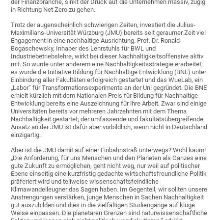
der Finanzbranche, sinkt der Druck auf die Unternehmen massiv, zügig
in Richtung Net Zero zu gehen.
Trotz der augenscheinlich schwierigen Zeiten, investiert die Julius-
Maximilians-Universität Würzburg (JMU) bereits seit geraumer Zeit viel
Engagement in eine nachhaltige Ausrichtung. Prof. Dr. Ronald
Bogaschewsky, Inhaber des Lehrstuhls für BWL und
Industriebetriebslehre, wirkt bei dieser Nachhaltigkeitsoffensive aktiv
mit. So wurde unter anderem eine Nachhaltigkeitsstrategie erarbeitet,
es wurde die Initiative Bildung für Nachhaltige Entwicklung (BNE) unter
Einbindung aller Fakultäten erfolgreich gestartet und das WueLab, ein
„Labor“ für Transformationsexperimente an der Uni gegründet. Die BNE
erhielt kürzlich mit dem Nationalen Preis für Bildung für Nachhaltige
Entwicklung bereits eine Auszeichnung für ihre Arbeit. Zwar sind einige
Universitäten bereits vor mehreren Jahrzehnten mit dem Thema
Nachhaltigkeit gestartet; der umfassende und fakultätsübergreifende
Ansatz an der JMU ist dafür aber vorbildlich, wenn nicht in Deutschland
einzigartig.
Aber ist die JMU damit auf einer Einbahnstraß unterwegs? Wohl kaum!
„Die Anforderung, für uns Menschen und den Planeten als Ganzes eine
gute Zukunft zu ermöglichen, geht nicht weg, nur weil auf politischer
Ebene einseitig eine kurzfristig gedachte wirtschaftsfreundliche Politik
präferiert wird und teilweise wissenschaftsfeindliche
Klimawandelleugner das Sagen haben. Im Gegenteil, wir sollten unsere
Anstrengungen verstärken, junge Menschen in Sachen Nachhaltigkeit
gut auszubilden und dies in die vielfältigen Studiengänge auf kluge
Weise einpassen. Die planetaren Grenzen sind naturwissenschaftliche