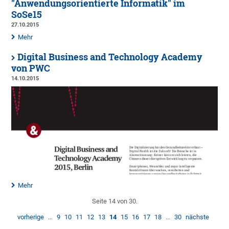
"Anwendungsorientierte Informatik" im
SoSe15
27.10.2015
Mehr
Digital Business and Technology Academy
von PWC
14.10.2015
Mehr
Seite 14 von 30.
vorherige
…
9
10
11
12
13
14
15
16
17
18
…
30
nächste