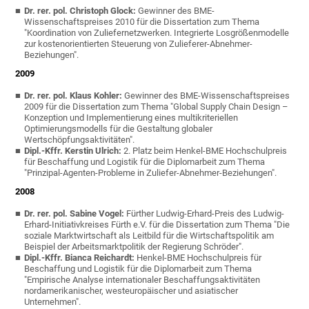
Dr. rer. pol. Christoph Glock:
Gewinner des BME-
Wissenschaftspreises 2010 für die Dissertation zum Thema
"Koordination von Zuliefernetzwerken. Integrierte Losgrößenmodelle
zur kostenorientierten Steuerung von Zulieferer-Abnehmer-
Beziehungen".
2009
Dr. rer. pol. Klaus Kohler:
Gewinner des BME-Wissenschaftspreises
2009 für die Dissertation zum Thema "Global Supply Chain Design –
Konzeption und Implementierung eines multikriteriellen
Optimierungsmodells für die Gestaltung globaler
Wertschöpfungsaktivitäten".
Dipl.-Kffr. Kerstin Ulrich:
2. Platz beim Henkel-BME Hochschulpreis
für Beschaffung und Logistik für die Diplomarbeit zum Thema
"Prinzipal-Agenten-Probleme in Zuliefer-Abnehmer-Beziehungen".
2008
Dr. rer. pol. Sabine Vogel:
Fürther Ludwig-Erhard-Preis des Ludwig-
Erhard-Initiativkreises Fürth e.V. für die Dissertation zum Thema "Die
soziale Marktwirtschaft als Leitbild für die Wirtschaftspolitik am
Beispiel der Arbeitsmarktpolitik der Regierung Schröder".
Dipl.-Kffr. Bianca Reichardt:
Henkel-BME Hochschulpreis für
Beschaffung und Logistik für die Diplomarbeit zum Thema
"Empirische Analyse internationaler Beschaffungsaktivitäten
nordamerikanischer, westeuropäischer und asiatischer
Unternehmen".