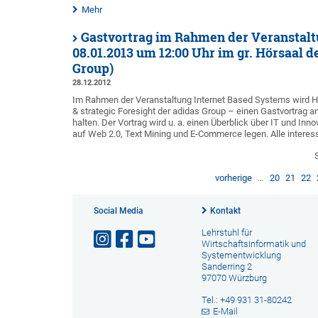
Mehr
Gastvortrag im Rahmen der Veranstalt
08.01.2013 um 12:00 Uhr im gr. Hörsaal de
Group)
28.12.2012
Im Rahmen der Veranstaltung Internet Based Systems wird He
& strategic Foresight der adidas Group – einen Gastvortrag a
halten. Der Vortrag wird u. a. einen Überblick über IT und I
auf Web 2.0, Text Mining und E-Commerce legen. Alle interess
vorherige
…
20
21
22
Social Media
Kontakt
Lehrstuhl für
Wirtschaftsinformatik und
Systementwicklung
Sanderring 2
97070 Würzburg
Tel.: +49 931 31-80242
E-Mail