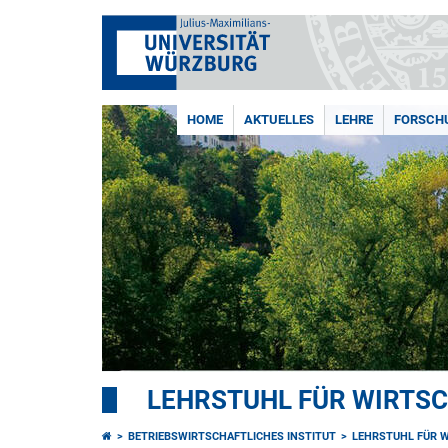
HOME
AKTUELLES
LEHRE
FORSCH
LEHRSTUHL FÜR WIRTS
BETRIEBSWIRTSCHAFTLICHES INSTITUT
LEHRSTUHL FÜR 