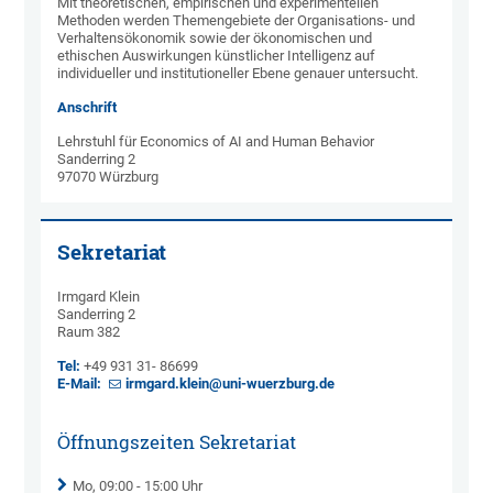
Mit theoretischen, empirischen und experimentellen
Methoden werden Themengebiete der Organisations- und
Verhaltensökonomik sowie der ökonomischen und
ethischen Auswirkungen künstlicher Intelligenz auf
individueller und institutioneller Ebene genauer untersucht.
Anschrift
Lehrstuhl für Economics of AI and Human Behavior
Sanderring 2
97070 Würzburg
Sekretariat
Irmgard Klein
Sanderring 2
Raum 382
Tel:
+49 931 31- 86699
E-Mail:
irmgard.klein@uni-wuerzburg.de
Öffnungszeiten Sekretariat
Mo, 09:00 - 15:00 Uhr