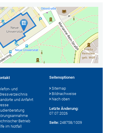
Seitenoptionen
ontakt
Sitemap
elefon- und
Bildnachweise
dressverzeichnis
Nach oben
tandorte und Anfahrt
resse
Letzte Änderung:
tudienberatung
07.07.2026
törungsannahme
echnischer Betrieb
Seite:
248758/1009
lfe im Notfall