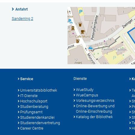
Anfahrt
Sanderring 2
Dienste
Service
K
WueStudy
Universitätsbibliothek
T
WueCampus
IT-Dienste
A
Vorlesungsverzeichnis
Hochschulsport
S
Online-Bewerbung und
Studienberatung
P
Online-Einschreibung
Prüfungsamt
S
Katalog der Bibliothek
Studierendenkanzlei
S
Studierendenvertretung
T
Career Centre
Hi