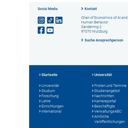
Social Media
Kontakt
Chair of Economics of AI and
Human Behavior
Sanderring 2
97070 Würzburg
Suche Ansprechperson
Startseite
Universität
Universität
Fristen und Termine
Studium
Studienangebot
Forschung
Nachrichten
Lehre
Karriereportal
Einrichtungen
Beschäftigte
International
VerwaltungsABC
Amtliche
Veröffentlichungen