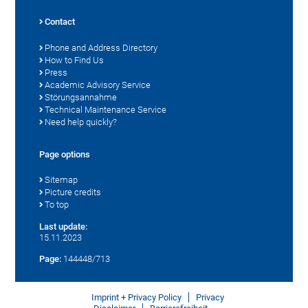
Contact
Phone and Address Directory
How to Find Us
Press
Academic Advisory Service
Störungsannahme
Technical Maintenance Service
Need help quickly?
Page options
Sitemap
Picture credits
To top
Last update:
15.11.2023
Page:
144448/713
Imprint + Privacy Policy
Privacy