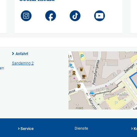
Anfahrt
Sanderring 2
hen
Dienste
Service
K