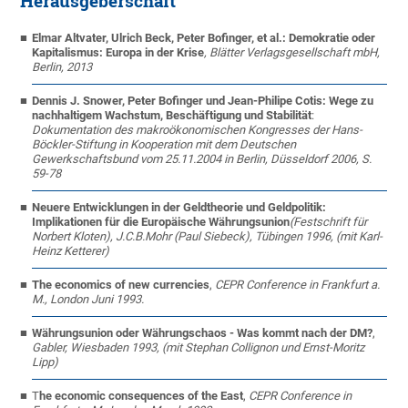
Herausgeberschaft
Elmar Altvater, Ulrich Beck, Peter Bofinger, et al.: Demokratie oder
Kapitalismus: Europa in der Krise
, Blätter Verlagsgesellschaft mbH,
Berlin, 2013
Dennis J. Snower, Peter Bofinger und Jean-Philipe Cotis: Wege zu
nachhaltigem Wachstum, Beschäftigung und Stabilität
:
Dokumentation des makroökonomischen Kongresses der Hans-
Böckler-Stiftung in Kooperation mit dem Deutschen
Gewerkschaftsbund vom 25.11.2004 in Berlin, Düsseldorf 2006, S.
59-78
Neuere Entwicklungen in der Geldtheorie und Geldpolitik:
Implikationen für die Europäische Währungsunion
(Festschrift für
Norbert Kloten), J.C.B.Mohr (Paul Siebeck), Tübingen 1996, (mit Karl-
Heinz Ketterer)
The economics of new currencies
,
CEPR Conference in Frankfurt a.
M., London Juni 1993.
Währungsunion oder Währungschaos - Was kommt nach der DM?
,
Gabler, Wiesbaden 1993, (mit Stephan Collignon und Ernst-Moritz
Lipp)
T
he economic consequences of the East
,
CEPR Conference in