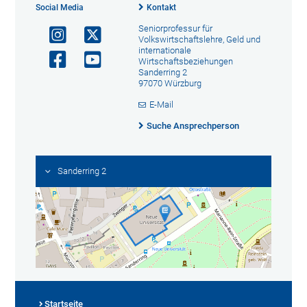
Social Media
Kontakt
Seniorprofessur für
Volkswirtschaftslehre, Geld und
internationale
Wirtschaftsbeziehungen
Sanderring 2
97070 Würzburg
E-Mail
Suche Ansprechperson
Sanderring 2
Startseite