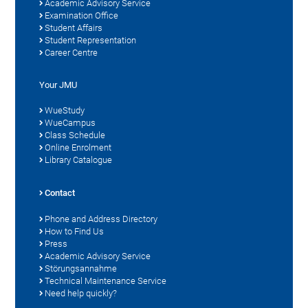
Academic Advisory Service
Examination Office
Student Affairs
Student Representation
Career Centre
Your JMU
WueStudy
WueCampus
Class Schedule
Online Enrolment
Library Catalogue
Contact
Phone and Address Directory
How to Find Us
Press
Academic Advisory Service
Störungsannahme
Technical Maintenance Service
Need help quickly?