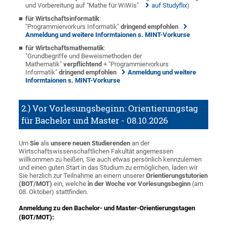
und Vorbereitung auf "Mathe für WiWis"
auf Studyflix
)
für Wirtschaftsinformatik
:
"Programmiervorkurs Informatik"
dringend empfohlen
Anmeldung und weitere Informtaionen s. MINT-Vorkurse
für Wirtschaftsmathematik
:
"Grundbegriffe und Beweismethoden der
Mathematik"
verpflichtend
+ "Programmiervorkurs
Informatik"
dringend empfohlen
Anmeldung und weitere
Informtaionen s. MINT-Vorkurse
2.) Vor Vorlesungsbeginn: Orientierungstag
für Bachelor und Master - 08.10.2026
Um
Sie
als
unsere neuen Studierenden
an der
Wirtschaftswissenschaftlichen Fakultät angemessen
willkommen zu heißen, Sie auch etwas persönlich kennzulernen
und einen guten Start in das Studium zu ermöglichen, laden wir
Sie herzlich zur Teilnahme an einem unserer
Orientierungstutorien
(BOT/MOT)
ein, welche
in der Woche vor Vorlesungsbeginn
(am
08. Oktober) stattfinden.
Anmeldung zu den Bachelor- und Master-Orientierungstagen
(BOT/MOT):