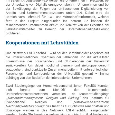
Im Bereich
Arbeitswelten 4.0
werden die Unternehmen im Netzwerk bei
der Umsetzung von Digitalisierungsvorhaben im Unternehmen und bei
der Bewältigung der Folgen der umfassenden Digitalisierung von
Arbeits- und Unternehmensprozessen unterstützt. Dabei wird der
Bereich vom Lehrstuhl für BWL und Wirtschaftsinformatik, welcher
fest in das Projekt eingebunden ist, betreut. So können die
teilnehmenden Unternehmen direkt und konkret von der Expertise der
Lehrstuhlmitarbeiter zu Bereich der Unternehmensdigitalisierung
profitieren.
Kooperationen mit Lehrstühlen
Das Netzwerk ESF-FrischNET wird bei der Gestaltung der Angebote auf
die unterschiedlichen Expertisen der Lehrenden und die aktuellsten
Erkenntnisse der Forschenden und Studierenden der Universität
zurückgreifen. Um dabei möglichst themen- und zielgruppengerecht
vorzugehen, sind punktuelle Zusammenarbeiten mit unterschiedlichen
Forschungs- und Lehrbereichen der Universität geplant – immer
abhängig von den Bedarfen der interessierten Unternehmen.
Zwei Studiengänge der Humanwissenschaftlichen Fakultät konnten
sich bereits zum Kick-Off den teilnehmenden
Unternehmensvertreter:innen vorstellen. Die Masterstudiengänge
„
„Diversitätsmanagement, Religion und Bildung“
des Instituts für
Evangelische Religion und
„Sozialwissenschaftliche
Nachhaltigkeitsforschung“
des Instituts für Politikwissenschaften und
Soziologie werden in das Netzwerk ESF-FrischNET eingebunden
werden. Beide Studiengänge setzen sich empirisch mit aktuellen und