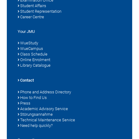
Examination Office
Student Affairs
Student Representation
Career Centre
Your JMU
WueStudy
WueCampus
Class Schedule
Online Enrolment
Library Catalogue
Contact
Phone and Address Directory
How to Find Us
Press
Academic Advisory Service
Störungsannahme
Technical Maintenance Service
Need help quickly?