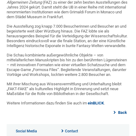
Allgemeinen Zeitung
(FAZ) zu einer der zehn besten Ausstellungen des
Jahres 2024 gekürt. Damit steht die UB in einer Reihe mit international
renommierten Institutionen wie dem Grimaldi Forum in Monaco und
dem Städel Museum in Frankfurt.
Die Ausstellung zog knapp 7.000 Besucherinnen und Besucher an und
begeisterte weit über Würzburg hinaus. Die FAZ lobte sie als
herausragendes Beispiel für die Verteidigung der Wissenschaftskultur.
Besonders eindrucksvoll war die finale Station, an der eine Künstliche
Intelligenz historische Exponate in bunte Fantasy-Welten verwandelte.
Die Schau kombinierte außergewöhnliche Objekte – von
mittelalterlichen Manuskripten bis hin zu den berühmten Lügensteinen
– mit innovativen Formaten wie einer virtuellen Schatzsuche und dem
Escape-Game „Formosa Files“. Begleitende Veranstaltungen, darunter
Vorträge und Workshops, lockten weitere 2.800 Besucher an.
Mit ihrer Mischung aus Wissensvermittlung und Unterhaltung bleibt
„FAKT-FAKE“ als kulturelles Highlight in Erinnerung und setzt neue
Maßstäbe für die Rolle von Bibliotheken in der Gesellschaft.
Weitere Informationen dazu finden Sie auch im
einBLICK
.
Back
Social Media
Contact