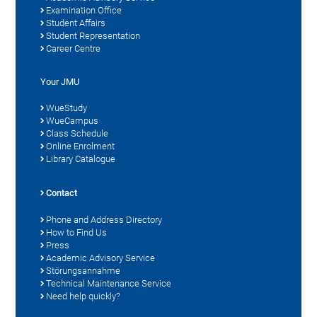
Examination Office
Student Affairs
Student Representation
Career Centre
Your JMU
WueStudy
WueCampus
Class Schedule
Online Enrolment
Library Catalogue
Contact
Phone and Address Directory
How to Find Us
Press
Academic Advisory Service
Störungsannahme
Technical Maintenance Service
Need help quickly?