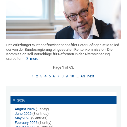
Der Würzburger Wirtschaftswissenschaftler Peter Bofinger ist Mitglied
der von der Bundesregierung eingesetzten Rentenkommission. Die
Kommission soll Vorschläge für Reformen in der Alterssicherung
erarbeiten.
more
Page 1 of 63.
1
2
3
4
5
6
7
8
9
10
…
63
next
2026
August 2026
(1 entry)
June 2026
(3 entries)
May 2026
(2 entries)
February 2026
(1 entry)