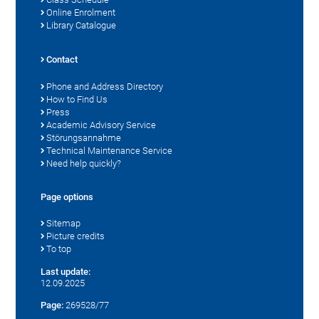
Online Enrolment
Library Catalogue
Contact
Phone and Address Directory
How to Find Us
Press
Academic Advisory Service
Störungsannahme
Technical Maintenance Service
Need help quickly?
Page options
Sitemap
Picture credits
To top
Last update:
12.09.2025
Page:
269528/77