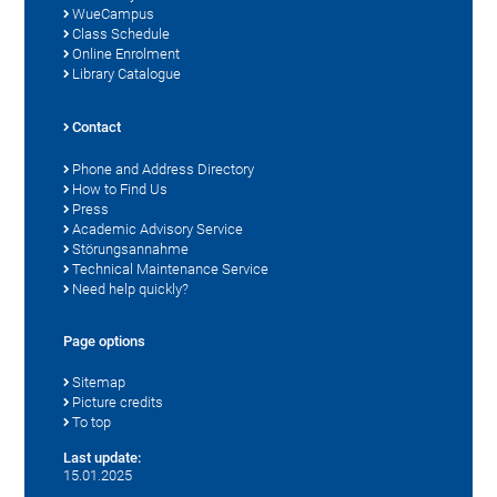
WueCampus
Class Schedule
Online Enrolment
Library Catalogue
Contact
Phone and Address Directory
How to Find Us
Press
Academic Advisory Service
Störungsannahme
Technical Maintenance Service
Need help quickly?
Page options
Sitemap
Picture credits
To top
Last update:
15.01.2025