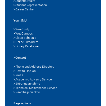
Student Affairs
Student Representation
Career Centre
Your JMU
WueStudy
WueCampus
Class Schedule
Online Enrolment
Library Catalogue
Contact
Phone and Address Directory
How to Find Us
Press
Academic Advisory Service
Störungsannahme
Technical Maintenance Service
Need help quickly?
Page options