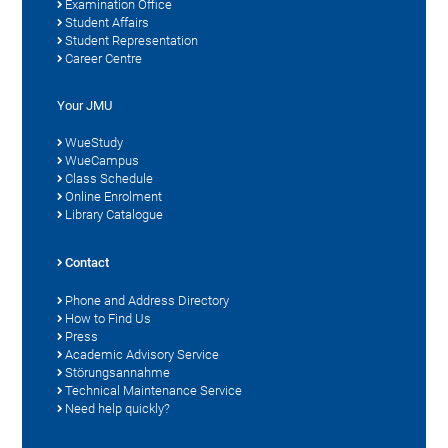
Examination Office
Student Affairs
Student Representation
Career Centre
Your JMU
WueStudy
WueCampus
Class Schedule
Online Enrolment
Library Catalogue
Contact
Phone and Address Directory
How to Find Us
Press
Academic Advisory Service
Störungsannahme
Technical Maintenance Service
Need help quickly?