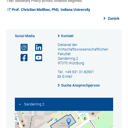
Titel: Monetary Policy across Inflation Regimes
Prof. Christian Matthes, PhD, Indiana University
Zurück
Social Media
Kontakt
Dekanat der
Wirtschaftswissenschaftlichen
Fakultät
Sanderring 2
97070 Würzburg
Tel.: +49 931 31-82901
E-Mail
Suche Ansprechperson
Sanderring 2