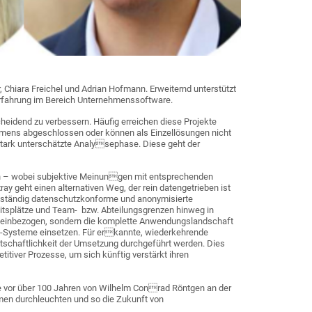
Chiara Freichel und Adrian Hofmann. Erweiternd unterstützt
Erfahrung im Bereich Unternehmenssoftware.
heidend zu verbessern. Häufig erreichen diese Projekte
hmens abgeschlossen oder können als Einzellösungen nicht
 stark unterschätzte Analysephase. Diese geht der
hen – wobei subjektive Meinungen mit entsprechenden
 geht einen alternativen Weg, der rein datengetrieben ist
ollständig datenschutzkonforme und anonymisierte
eitsplätze und Team- bzw. Abteilungsgrenzen hinweg in
yse einbezogen, sondern die komplette Anwendungslandschaft
 ERP-Systeme einsetzen. Für erkannte, wiederkehrende
tschaftlichkeit der Umsetzung durchgeführt werden. Dies
etitiver Prozesse, um sich künftig verstärkt ihren
ie vor über 100 Jahren von Wilhelm Conrad Röntgen an der
men durchleuchten und so die Zukunft von