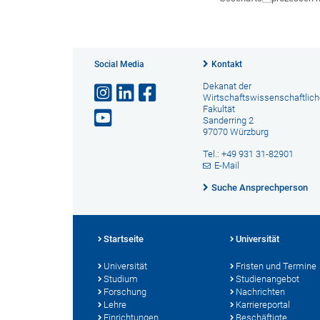
Social Media
Kontakt
Dekanat der
Wirtschaftswissenschaftlic
Fakultät
Sanderring 2
97070 Würzburg
Tel.: +49 931 31-82901
E-Mail
Suche Ansprechperson
Startseite
Universität
Universität
Fristen und Termine
Studium
Studienangebot
Forschung
Nachrichten
Lehre
Karriereportal
Einrichtungen
Beschäftigte