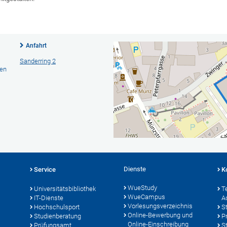
Anfahrt
Sanderring 2
hen
Dienste
Service
K
WueStudy
Universitätsbibliothek
T
WueCampus
IT-Dienste
A
Vorlesungsverzeichnis
Hochschulsport
S
Online-Bewerbung und
Studienberatung
P
Online-Einschreibung
Prüfungsamt
S