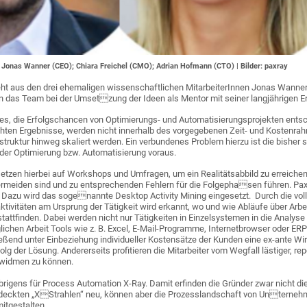
 Jonas Wanner (CEO); Chiara Freichel (CMO); Adrian Hofmann (CTO) | Bilder: paxray
t aus den drei ehemaligen wissenschaftlichen MitarbeiterInnen Jonas Wanner, 
nn das Team bei der Umsetzung der Ideen als Mentor mit seiner langjährigen 
t es, die Erfolgschancen von Optimierungs- und Automatisierungsprojekten entsc
chten Ergebnisse, werden nicht innerhalb des vorgegebenen Zeit- und Kostenra
truktur hinweg skaliert werden. Ein verbundenes Problem hierzu ist die bisher
er Optimierung bzw. Automatisierung voraus.
setzen hierbei auf Workshops und Umfragen, um ein Realitätsabbild zu erreic
meiden sind und zu entsprechenden Fehlern für die Folgephasen führen. Paxray
t. Dazu wird das sogenannte Desktop Activity Mining eingesetzt. Durch die v
ivitäten am Ursprung der Tätigkeit wird erkannt, wo und wie Abläufe über Arb
stattfinden. Dabei werden nicht nur Tätigkeiten in Einzelsystemen in die Anal
 täglichen Arbeit Tools wie z. B. Excel, E-Mail-Programme, Internetbrowser oder
ßend unter Einbeziehung individueller Kostensätze der Kunden eine ex-ante Wir
folg der Lösung. Andererseits profitieren die Mitarbeiter vom Wegfall lästiger, rep
widmen zu können.
rigens für Process Automation X-Ray. Damit erfinden die Gründer zwar nicht d
tdeckten „XStrahlen“ neu, können aber die Prozesslandschaft von Unterneh
tgestalten.