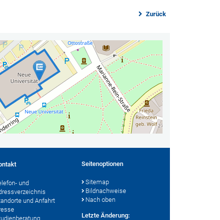
Zurück
Seitenoptionen
ontakt
Sitemap
elefon- und
Bildnachweise
dressverzeichnis
Nach oben
tandorte und Anfahrt
resse
Letzte Änderung:
tudienberatung