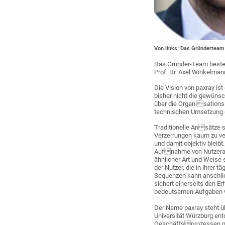
Von links: Das Gründerteam
Das Gründer-Team besteh
Prof. Dr. Axel Winkelma
Die Vision von paxray is
bisher nicht die gewüns
über die Organisationss
technischen Umsetzung d
Traditionelle Ansätze 
Verzerrungen kaum zu ver
und damit objektiv bleib
Aufnahme von Nutzerakt
ähnlicher Art und Weise 
der Nutzer, die in ihrer
Sequenzen kann anschlie
sichert einerseits den Er
bedeutsamen Aufgaben 
Der Name paxray steht üb
Universität Würzburg en
Geschäftsprozessen mi