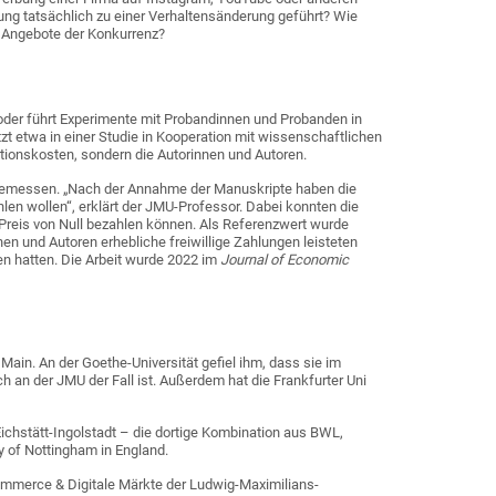
ung tatsächlich zu einer Verhaltensänderung geführt? Wie
e Angebote der Konkurrenz?
oder führt Experimente mit Probandinnen und Probanden in
zt etwa in einer Studie in Kooperation mit wissenschaftlichen
tionskosten, sondern die Autorinnen und Autoren.
 gemessen. „Nach der Annahme der Manuskripte haben die
hlen wollen“, erklärt der JMU-Professor. Dabei konnten die
en Preis von Null bezahlen können. Als Referenzwert wurde
nen und Autoren erhebliche freiwillige Zahlungen leisteten
en hatten. Die Arbeit wurde 2022 im
Journal of Economic
ain. An der Goethe-Universität gefiel ihm, dass sie im
 an der JMU der Fall ist. Außerdem hat die Frankfurter Uni
 Eichstätt-Ingolstadt – die dortige Kombination aus BWL,
y of Nottingham in England.
Commerce & Digitale Märkte der Ludwig-Maximilians-