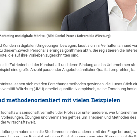
Marketing und digitale Märkte. (Bild: Daniel Peter / Universität Würzburg)
 Kunden in digitalen Umgebungen bewegen, lässt sich ihr Verhalten anhand von
d zu diesem Zweck Personalisierungsalgorithmen aktiv. Sie registrieren die Inte
te, die auf ihre Vorlieben zugeschnitten sind.
 die Zufriedenheit der Kundschaft und deren Bindung an das Unternehmen steige
eispiel eine große Anzahl passender Angebote ähnlicher Qualität empfehlen, k
ntnisse lassen sich mit den Forschungsmethoden gewinnen, die Lucas Stich eins
niversität Würzburg (JMU) arbeitet quantitativ empirisch, seine Forschung bas
nd methodenorientiert mit vielen Beispielen
rtschaftswissenschaft vermittelt der Professor unter anderem, wie Unternehm
en Vorlesungen, Übungen und Seminaren geht es um Theorien und Methoden de
 der Wirtschaftswelt.
nstaltungen haben sich die Studierenden unter anderem mit der Frage befasst, 
en haben, zum Beispiel auf einen Kauf: Angenommen, eine Person sieht die W