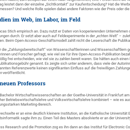
ag leistet dann der einzelne „Sichtkontakt“ zur Kaufentscheidung? Hat die Werb
messen? Und welche Rolle spielen dabei andere Faktoren wie der Preis oder di
dien im Web, im Labor, im Feld
ucas Stich empirisch an. Dazu nutzt er Daten von kooperierenden Unternehmen 
gen durch. Er setzt aber auch auf Feldexperimente in der „echten Welt“ – zulet
en. Beim Open-Access-Geschäftsmodell zahlt nicht die Leserschaft die Publika
er die „Zahlungsbereitschaft“ von Wissenschaftlerinnen und Wissenschaftlern
erinnen und Forscher gefragt, wie viel sie für ihre Open-Access-Publikation beza
llig frei entscheiden, wie viel sie zu zahlen bereit waren. Sie hätten auch ein
Publikationsgebühr genannt. Es zeigte sich unter anderem, dass viele der Autorin
annten Referenzwerte keinen signifikanten Einfluss auf die freiwilligen Zahlung
on
veröffentlicht.
 neuen Professors
 Bachelor Wirtschaftswissenschaften an der Goethe-Universität in Frankfurt am M
er Betriebswirtschaftslehre und Volkswirtschaftslehre kombiniert – wie es auch
ungsstarken Marketing-Bereich.
hselte er an eine deutlich kleinere Institution, an die Katholische Universität
sinformatik sagte ihm zu. Einen Teil des Masters absolvierte er an der Universit
ss Research und die Promotion zog es ihn dann an das Institut für Electronic 