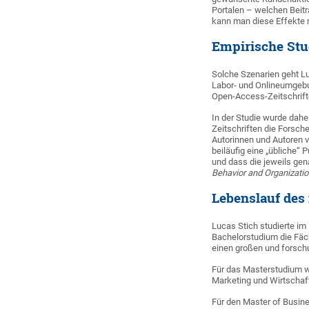
Portalen – welchen Beitr
kann man diese Effekte 
Empirische Stu
Solche Szenarien geht L
Labor- und Onlineumgebun
Open-Access-Zeitschrift
In der Studie wurde dah
Zeitschriften die Forsch
Autorinnen und Autoren vö
beiläufig eine „übliche“ 
und dass die jeweils gen
Behavior and Organizati
Lebenslauf des
Lucas Stich studierte im
Bachelorstudium die Fäch
einen großen und forsch
Für das Masterstudium wec
Marketing und Wirtschaft
Für den Master of Busine