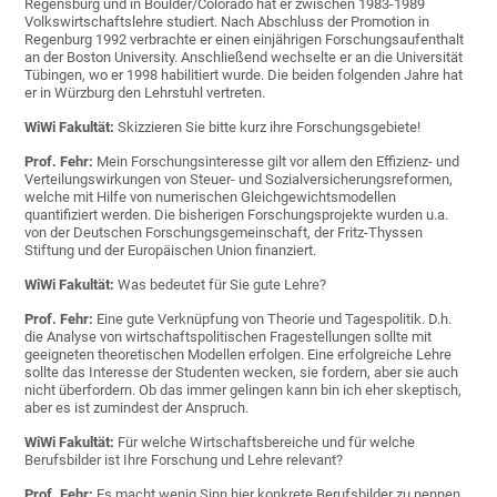
Regensburg und in Boulder/Colorado hat er zwischen 1983-1989
Volkswirtschaftslehre studiert. Nach Abschluss der Promotion in
Regenburg 1992 verbrachte er einen einjährigen Forschungsaufenthalt
an der Boston University. Anschließend wechselte er an die Universität
Tübingen, wo er 1998 habilitiert wurde. Die beiden folgenden Jahre hat
er in Würzburg den Lehrstuhl vertreten.
WiWi Fakultät:
Skizzieren Sie bitte kurz ihre Forschungsgebiete!
Prof. Fehr:
Mein Forschungsinteresse gilt vor allem den Effizienz- und
Verteilungswirkungen von Steuer- und Sozialversicherungsreformen,
welche mit Hilfe von numerischen Gleichgewichtsmodellen
quantifiziert werden. Die bisherigen Forschungsprojekte wurden u.a.
von der Deutschen Forschungsgemeinschaft, der Fritz-Thyssen
Stiftung und der Europäischen Union finanziert.
WiWi Fakultät:
Was bedeutet für Sie gute Lehre?
Prof. Fehr:
Eine gute Verknüpfung von Theorie und Tagespolitik. D.h.
die Analyse von wirtschaftspolitischen Fragestellungen sollte mit
geeigneten theoretischen Modellen erfolgen. Eine erfolgreiche Lehre
sollte das Interesse der Studenten wecken, sie fordern, aber sie auch
nicht überfordern. Ob das immer gelingen kann bin ich eher skeptisch,
aber es ist zumindest der Anspruch.
WiWi Fakultät:
Für welche Wirtschaftsbereiche und für welche
Berufsbilder ist Ihre Forschung und Lehre relevant?
Prof. Fehr:
Es macht wenig Sinn hier konkrete Berufsbilder zu nennen.