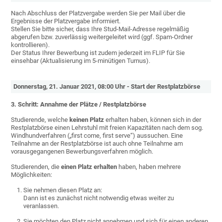
Nach Abschluss der Platzvergabe werden Sie per Mail über die
Ergebnisse der Platzvergabe informiert.
Stellen Sie bitte sicher, dass Ihre Stud-Mail-Adresse regelmäßig
abgerufen bzw. zuverlässig weitergeleitet wird (ggf. Spam-Ordner
kontrollieren).
Der Status Ihrer Bewerbung ist zudem jederzeit im FLIP für Sie
einsehbar (Aktualisierung im 5-minütigen Turnus).
Donnerstag, 21. Januar 2021, 08:00 Uhr - Start der Restplatzbörse
3. Schritt: Annahme der Plätze / Restplatzbörse
Studierende, welche
keinen Platz
erhalten haben, können sich in der
Restplatzbörse einen Lehrstuhl mit freien Kapazitäten nach dem sog.
Windhundverfahren („first come, first serve“) aussuchen. Eine
Teilnahme an der Restplatzbörse ist auch ohne Teilnahme am
vorausgegangenen Bewerbungsverfahren möglich.
Studierenden, die
einen Platz erhalten
haben, haben mehrere
Möglichkeiten:
Sie nehmen diesen Platz an:
Dann ist es zunächst nicht notwendig etwas weiter zu
veranlassen.
Sie möchten den Platz nicht annehmen und sich für einen anderen