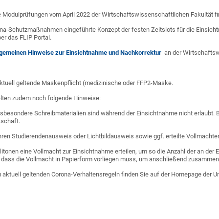
ie Modulprüfungen vom April 2022 der Wirtschaftswissenschaftlichen Fakultät 
a-Schutzmaßnahmen eingeführte Konzept der festen Zeitslots für die Einsicht
er das FLIP Portal.
lgemeinen Hinweise zur Einsichtnahme und Nachkorrektur
an der Wirtschaftsw
aktuell geltende Maskenpflicht (medizinische oder FFP2-Maske.
elten zudem noch folgende Hinweise:
sbesondere Schreibmaterialien sind während der Einsichtnahme nicht erlaubt. B
tschaft.
Ihren Studierendenausweis oder Lichtbildausweis sowie ggf. erteilte Vollmachten
tonen eine Vollmacht zur Einsichtnahme erteilen, um so die Anzahl der an der E
i, dass die Vollmacht in Papierform vorliegen muss, um anschließend zusammen 
 aktuell geltenden Corona-Verhaltensregeln finden Sie auf der Homepage der U