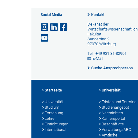
Social Media
Kontakt
Dekanat der
Wirtschaftswissenschaftlic
Fakultät
Sanderring 2
97070 Würzburg
Tel.: +49 931 31-82901
E-Mail
Suche Ansprechperson
Startseite
Universität
Universität
Fristen und Termine
Studium
Studienangebot
Forschung
Nachrichten
Lehre
Karriereportal
Einrichtungen
Beschäftigte
International
VerwaltungsABC
Amtliche