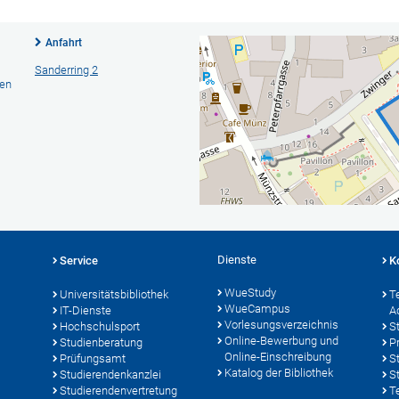
Anfahrt
Sanderring 2
hen
Dienste
Service
K
WueStudy
Universitätsbibliothek
T
WueCampus
IT-Dienste
A
Vorlesungsverzeichnis
Hochschulsport
S
Online-Bewerbung und
Studienberatung
P
Online-Einschreibung
Prüfungsamt
S
Katalog der Bibliothek
Studierendenkanzlei
S
Studierendenvertretung
T