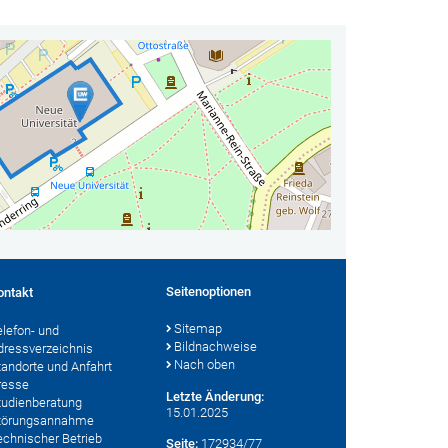
Seitenoptionen
ontakt
Sitemap
elefon- und
Bildnachweise
dressverzeichnis
Nach oben
tandorte und Anfahrt
resse
Letzte Änderung:
tudienberatung
15.01.2025
törungsannahme
echnischer Betrieb
Seite:
172934/77