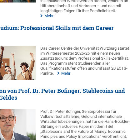
in schulischen Wettbewerben stehen, verlieren an
Hilfsbereitschaft und Vertrauen – und das mit
langfristigen Folgen für ihre Persönlichkeit.
Mehr
udium: Professional Skills mit dem Career
Das Career Centre der Universität Würzburg startet
im Wintersemester 2025/26 mit einem neuen
Zusatzstudium: dem Professional Skills-Zertifikat.
Das Programm steht Studierenden aller
Qualifikationsstufen offen und umfasst 20 ECTS-
Punkte.
Mehr
n von Prof. Dr. Peter Bofinger: Stablecoins und
 Geldes
Prof. Dr. Peter Bofinger, Seniorprofessor für
Volkswirtschaftslehre, Geld und internationale
Wirtschaftsbeziehungen, hat für die Hans-Böckler-
Stiftung ein aktuelles Paper mit dem Titel
„Stablecoins and the Future of Money: Economic
Principles and Policy Implications“ veröffentlicht.