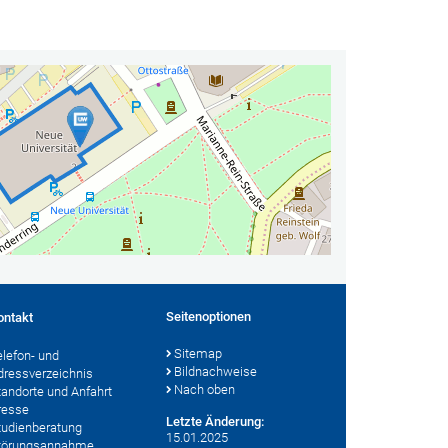
Seitenoptionen
ontakt
Sitemap
elefon- und
Bildnachweise
dressverzeichnis
Nach oben
tandorte und Anfahrt
resse
Letzte Änderung:
tudienberatung
15.01.2025
törungsannahme