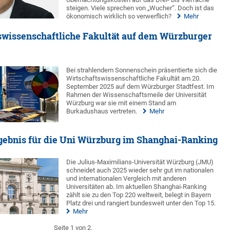
steigen. Viele sprechen von „Wucher“. Doch ist das
ökonomisch wirklich so verwerflich?
Mehr
swissenschaftliche Fakultät auf dem Würzburger
Bei strahlendem Sonnenschein präsentierte sich die
Wirtschaftswissenschaftliche Fakultät am 20.
September 2025 auf dem Würzburger Stadtfest. Im
Rahmen der Wissenschaftsmeile der Universität
Würzburg war sie mit einem Stand am
Burkadushaus vertreten.
Mehr
gebnis für die Uni Würzburg im Shanghai-Ranking
Die Julius-Maximilians-Universität Würzburg (JMU)
schneidet auch 2025 wieder sehr gut im nationalen
und internationalen Vergleich mit anderen
Universitäten ab. Im aktuellen Shanghai-Ranking
zählt sie zu den Top 220 weltweit, belegt in Bayern
Platz drei und rangiert bundesweit unter den Top 15.
Mehr
Seite 1 von 2.