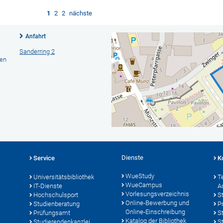
1
2
2
nächste
Anfahrt
Sanderring 2
hen
Dienste
Service
K
WueStudy
Universitätsbibliothek
T
WueCampus
IT-Dienste
A
Vorlesungsverzeichnis
Hochschulsport
S
Online-Bewerbung und
Studienberatung
P
Online-Einschreibung
Prüfungsamt
S
Katalog der Bibliothek
Studierendenkanzlei
S