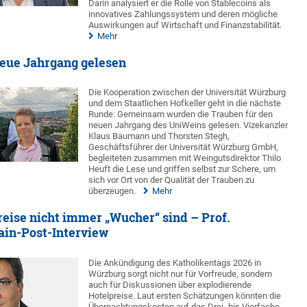
Darin analysiert er die Rolle von Stablecoins als
innovatives Zahlungssystem und deren mögliche
Auswirkungen auf Wirtschaft und Finanzstabilität.
Mehr
neue Jahrgang gelesen
Die Kooperation zwischen der Universität Würzburg
und dem Staatlichen Hofkeller geht in die nächste
Runde: Gemeinsam wurden die Trauben für den
neuen Jahrgang des UniWeins gelesen. Vizekanzler
Klaus Baumann und Thorsten Stegh,
Geschäftsführer der Universität Würzburg GmbH,
begleiteten zusammen mit Weingutsdirektor Thilo
Heuft die Lese und griffen selbst zur Schere, um
sich vor Ort von der Qualität der Trauben zu
überzeugen.
Mehr
ise nicht immer „Wucher“ sind – Prof.
in-Post-Interview
Die Ankündigung des Katholikentags 2026 in
Würzburg sorgt nicht nur für Vorfreude, sondern
auch für Diskussionen über explodierende
Hotelpreise. Laut ersten Schätzungen könnten die
Übernachtungskosten auf das Drei- bis Vierfache