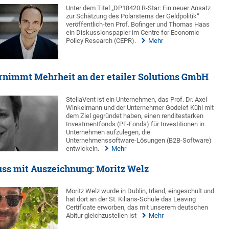
Unter dem Titel „DP18420 R-Star: Ein neuer Ansatz
zur Schätzung des Polarsterns der Geldpolitik“
veröffentlich-ten Prof. Bofinger und Thomas Haas
ein Diskussionspapier im Centre for Economic
Policy Research (CEPR).
Mehr
rnimmt Mehrheit an der etailer Solutions GmbH
StellaVent ist ein Unternehmen, das Prof. Dr. Axel
Winkelmann und der Unternehmer Godelef Kühl mit
dem Ziel gegründet haben, einen renditestarken
Investmentfonds (PE-Fonds) für Investitionen in
Unternehmen aufzulegen, die
Unternehmenssoftware-Lösungen (B2B-Software)
entwickeln.
Mehr
ss mit Auszeichnung: Moritz Welz
Moritz Welz wurde in Dublin, Irland, eingeschult und
hat dort an der St. Kilians-Schule das Leaving
Certificate erworben, das mit unserem deutschen
Abitur gleichzustellen ist
Mehr